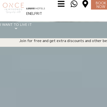
BOOK
NOW
EN
EL
FR
IT
I WANT TO LIVE IT
⌄
Join for free and get extra discounts and other be