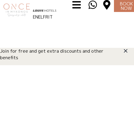
BOOK
NOW
JE VEUX LE VIVRE
⌄
EN
EL
FR
IT
Join for free and get extra discounts and other
benefits